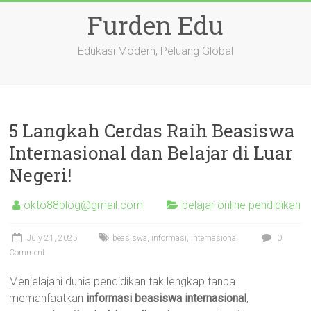
Skip
Furden Edu
to
content
Edukasi Modern, Peluang Global
5 Langkah Cerdas Raih Beasiswa
Internasional dan Belajar di Luar
Negeri!
okto88blog@gmail.com
belajar online pendidikan
July 21, 2025
beasiswa
,
informasi
,
internasional
0
Comment
Menjelajahi dunia pendidikan tak lengkap tanpa
memanfaatkan
informasi beasiswa internasional
,