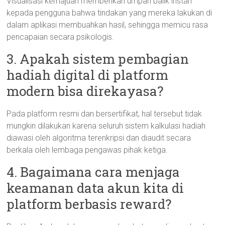
Visualisasi kemajuan memberikan umpan balik instan
kepada pengguna bahwa tindakan yang mereka lakukan di
dalam aplikasi membuahkan hasil, sehingga memicu rasa
pencapaian secara psikologis.
3. Apakah sistem pembagian
hadiah digital di platform
modern bisa direkayasa?
Pada platform resmi dan bersertifikat, hal tersebut tidak
mungkin dilakukan karena seluruh sistem kalkulasi hadiah
diawasi oleh algoritma terenkripsi dan diaudit secara
berkala oleh lembaga pengawas pihak ketiga.
4. Bagaimana cara menjaga
keamanan data akun kita di
platform berbasis reward?