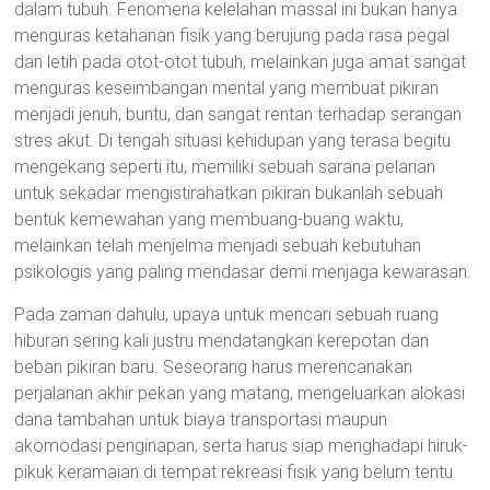
dalam tubuh. Fenomena kelelahan massal ini bukan hanya
menguras ketahanan fisik yang berujung pada rasa pegal
dan letih pada otot-otot tubuh, melainkan juga amat sangat
menguras keseimbangan mental yang membuat pikiran
menjadi jenuh, buntu, dan sangat rentan terhadap serangan
stres akut. Di tengah situasi kehidupan yang terasa begitu
mengekang seperti itu, memiliki sebuah sarana pelarian
untuk sekadar mengistirahatkan pikiran bukanlah sebuah
bentuk kemewahan yang membuang-buang waktu,
melainkan telah menjelma menjadi sebuah kebutuhan
psikologis yang paling mendasar demi menjaga kewarasan.
Pada zaman dahulu, upaya untuk mencari sebuah ruang
hiburan sering kali justru mendatangkan kerepotan dan
beban pikiran baru. Seseorang harus merencanakan
perjalanan akhir pekan yang matang, mengeluarkan alokasi
dana tambahan untuk biaya transportasi maupun
akomodasi penginapan, serta harus siap menghadapi hiruk-
pikuk keramaian di tempat rekreasi fisik yang belum tentu