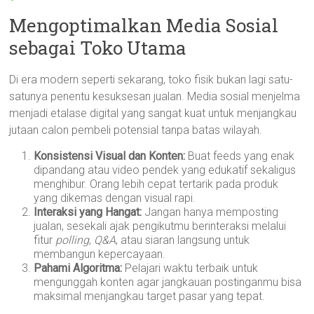
Mengoptimalkan Media Sosial
sebagai Toko Utama
Di era modern seperti sekarang, toko fisik bukan lagi satu-
satunya penentu kesuksesan jualan. Media sosial menjelma
menjadi etalase digital yang sangat kuat untuk menjangkau
jutaan calon pembeli potensial tanpa batas wilayah.
Konsistensi Visual dan Konten:
Buat feeds yang enak
dipandang atau video pendek yang edukatif sekaligus
menghibur. Orang lebih cepat tertarik pada produk
yang dikemas dengan visual rapi.
Interaksi yang Hangat:
Jangan hanya memposting
jualan, sesekali ajak pengikutmu berinteraksi melalui
fitur
polling
,
Q&A
, atau siaran langsung untuk
membangun kepercayaan.
Pahami Algoritma:
Pelajari waktu terbaik untuk
mengunggah konten agar jangkauan postinganmu bisa
maksimal menjangkau target pasar yang tepat.