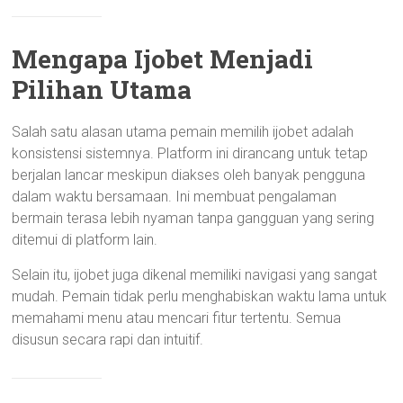
Mengapa Ijobet Menjadi
Pilihan Utama
Salah satu alasan utama pemain memilih ijobet adalah
konsistensi sistemnya. Platform ini dirancang untuk tetap
berjalan lancar meskipun diakses oleh banyak pengguna
dalam waktu bersamaan. Ini membuat pengalaman
bermain terasa lebih nyaman tanpa gangguan yang sering
ditemui di platform lain.
Selain itu, ijobet juga dikenal memiliki navigasi yang sangat
mudah. Pemain tidak perlu menghabiskan waktu lama untuk
memahami menu atau mencari fitur tertentu. Semua
disusun secara rapi dan intuitif.