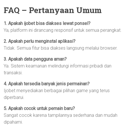
FAQ – Pertanyaan Umum
1. Apakah ijobet bisa diakses lewat ponsel?
Ya, platform ini dirancang responsif untuk semua perangkat.
2. Apakah perlu menginstal aplikasi?
Tidak. Semua fitur bisa diakses langsung melalui browser.
3. Apakah data pengguna aman?
Ya. Sistem keamanan melindungi informasi pribadi dan
transaksi.
4. Apakah tersedia banyak jenis permainan?
Ijobet menyediakan berbagai pilihan game yang terus
diperbarui.
5. Apakah cocok untuk pemain baru?
Sangat cocok karena tampilannya sederhana dan mudah
dipahami.