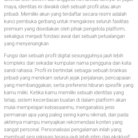
maya, identitas ini diwakili oleh sebuah profil atau akun
pribadi. Memiliki akun yang terdaftar secara resmi adalah
kunci pembuka gerbang untuk mengakses seluruh fasilitas
premium yang disediakan oleh pihak pengelola platform,
sekaligus menjadi fondasi awal dari sebuah petualangan
yang menyenangkan.
Fungsi dari sebuah profil digital sesungguhnya jauh lebih
kompleks dari sekadar kumpulan nama pengguna dan kata
sandi rahasia. Profil ini bertindak sebagai sebuah brankas
pribadi yang merekam seluruh jejak perjalanan, pencapaian
yang membanggakan, serta preferensi hiburan spesifik yang
kamu miliki. Ketika kamu memiliki sebuah identitas yang
tetap, sistem kecerdasan buatan di dalam platform akan
mulai mempelajari kebiasaanmu, menganalisis jenis
permainan apa yang paling sering kamu nikmati, dan pada
akhirnya mampu menyajikan rekomendasi konten yang
sangat personal. Personalisasi pengalaman inilah yang
membuat sesi rekreasi terasa jauh lebih intim dan eksklusif.