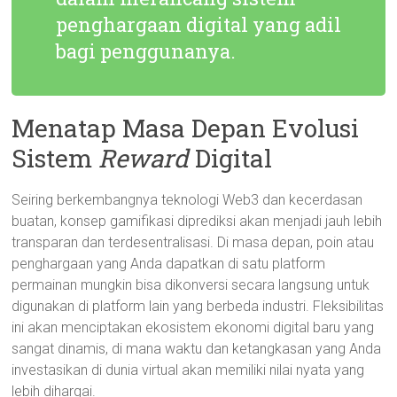
penghargaan digital yang adil
bagi penggunanya.
Menatap Masa Depan Evolusi
Sistem
Reward
Digital
Seiring berkembangnya teknologi Web3 dan kecerdasan
buatan, konsep gamifikasi diprediksi akan menjadi jauh lebih
transparan dan terdesentralisasi. Di masa depan, poin atau
penghargaan yang Anda dapatkan di satu platform
permainan mungkin bisa dikonversi secara langsung untuk
digunakan di platform lain yang berbeda industri. Fleksibilitas
ini akan menciptakan ekosistem ekonomi digital baru yang
sangat dinamis, di mana waktu dan ketangkasan yang Anda
investasikan di dunia virtual akan memiliki nilai nyata yang
lebih dihargai.