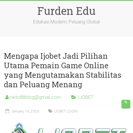
Skip
Furden Edu
to
content
Edukasi Modern, Peluang Global
Mengapa Ijobet Jadi Pilihan
Utama Pemain Game Online
yang Mengutamakan Stabilitas
dan Peluang Menang
okto88blog@gmail.com
IJOBET
January 16, 2026
IJOBET LOGIN