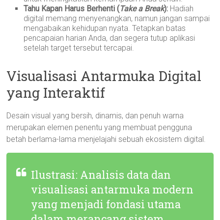
Tahu Kapan Harus Berhenti (
Take a Break
):
Hadiah
digital memang menyenangkan, namun jangan sampai
mengabaikan kehidupan nyata. Tetapkan batas
pencapaian harian Anda, dan segera tutup aplikasi
setelah target tersebut tercapai.
Visualisasi Antarmuka Digital
yang Interaktif
Desain visual yang bersih, dinamis, dan penuh warna
merupakan elemen penentu yang membuat pengguna
betah berlama-lama menjelajahi sebuah ekosistem digital.
Ilustrasi: Analisis data dan
visualisasi antarmuka modern
yang menjadi fondasi utama
dalam merancang sistem