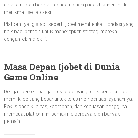
dipahami, dan bermain dengan tenang adalah kunci untuk
menikmati setiap sesi.
Platform yang stabil seperti ijobet memberikan fondasi yang
baik bagi pemain untuk menerapkan strategi mereka
dengan lebih efektif.
Masa Depan Ijobet di Dunia
Game Online
Dengan perkembangan teknologi yang terus berlanjut, ijobet
memiliki peluang besar untuk terus memperluas layanannya.
Fokus pada kualitas, keamanan, dan kepuasan pengguna
membuat platform ini semakin dipercaya oleh banyak
pemain.