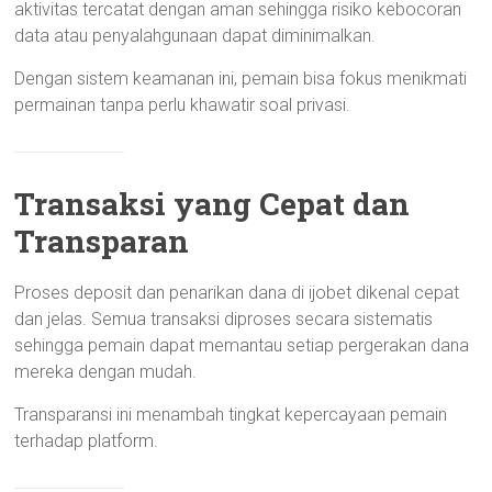
aktivitas tercatat dengan aman sehingga risiko kebocoran
data atau penyalahgunaan dapat diminimalkan.
Dengan sistem keamanan ini, pemain bisa fokus menikmati
permainan tanpa perlu khawatir soal privasi.
Transaksi yang Cepat dan
Transparan
Proses deposit dan penarikan dana di ijobet dikenal cepat
dan jelas. Semua transaksi diproses secara sistematis
sehingga pemain dapat memantau setiap pergerakan dana
mereka dengan mudah.
Transparansi ini menambah tingkat kepercayaan pemain
terhadap platform.