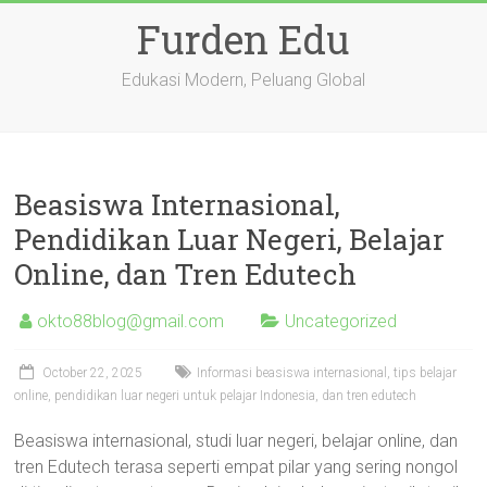
Skip
Furden Edu
to
content
Edukasi Modern, Peluang Global
Beasiswa Internasional,
Pendidikan Luar Negeri, Belajar
Online, dan Tren Edutech
okto88blog@gmail.com
Uncategorized
October 22, 2025
Informasi beasiswa internasional, tips belajar
online, pendidikan luar negeri untuk pelajar Indonesia, dan tren edutech
Beasiswa internasional, studi luar negeri, belajar online, dan
tren Edutech terasa seperti empat pilar yang sering nongol