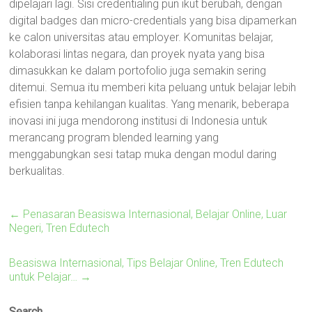
dipelajari lagi. Sisi credentialing pun ikut berubah, dengan
digital badges dan micro-credentials yang bisa dipamerkan
ke calon universitas atau employer. Komunitas belajar,
kolaborasi lintas negara, dan proyek nyata yang bisa
dimasukkan ke dalam portofolio juga semakin sering
ditemui. Semua itu memberi kita peluang untuk belajar lebih
efisien tanpa kehilangan kualitas. Yang menarik, beberapa
inovasi ini juga mendorong institusi di Indonesia untuk
merancang program blended learning yang
menggabungkan sesi tatap muka dengan modul daring
berkualitas.
←
Penasaran Beasiswa Internasional, Belajar Online, Luar
Negeri, Tren Edutech
Beasiswa Internasional, Tips Belajar Online, Tren Edutech
untuk Pelajar…
→
Search