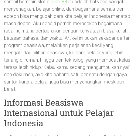
sambil bermain slot di
okto88
itu adalah hal yang sangat
menyenagkan, belajar online, dan bagaimana semua tren
edtech bisa mengubah cara kita pelajar Indonesia menatap
masa depan. Aku sendiri pernah merasakan bagaimana
rasa ingin tahu bertabrakan dengan kenyataan biaya kuliah,
batasan bahasa, dan waktu. Artikel ini bukan sekadar daftar
program beasiswa, melainkan perjalanan kecil yang
mengalir dari pilihan beasiswa, ke cara belajar yang lebih
tenang di rumah, hingga tren teknologi yang membuat kelas
terasa lebih hidup. Kalau kamu sedang mengumpulkan nyali
dan dokumen, ayo kita pahami satu per satu dengan gaya
santai, karena belajar juga bisa menyenangkan meskipun
berat.
Informasi Beasiswa
Internasional untuk Pelajar
Indonesia