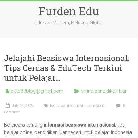
Skip
Furden Edu
to
content
Edukasi Modern, Peluang Global
Jelajahi Beasiswa Internasional:
Tips Cerdas & EduTech Terkini
untuk Pelajar…
okto88blog@gmail.com
online pendidikan luar
July 14, 2025
beasiswa
,
informasi
,
internasional
0
Comment
Berbicara tentang
informasi beasiswa internasional
, tips
belajar online, pendidikan luar negeri untuk pelajar Indonesia,