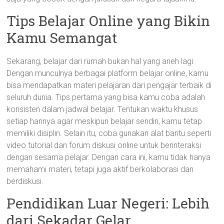
Tips Belajar Online yang Bikin
Kamu Semangat
Sekarang, belajar dari rumah bukan hal yang aneh lagi.
Dengan munculnya berbagai platform belajar online, kamu
bisa mendapatkan materi pelajaran dari pengajar terbaik di
seluruh dunia. Tips pertama yang bisa kamu coba adalah
konsisten dalam jadwal belajar. Tentukan waktu khusus
setiap harinya agar meskipun belajar sendiri, kamu tetap
memiliki disiplin. Selain itu, coba gunakan alat bantu seperti
video tutorial dan forum diskusi online untuk berinteraksi
dengan sesama pelajar. Dengan cara ini, kamu tidak hanya
memahami materi, tetapi juga aktif berkolaborasi dan
berdiskusi.
Pendidikan Luar Negeri: Lebih
dari Sekadar Gelar