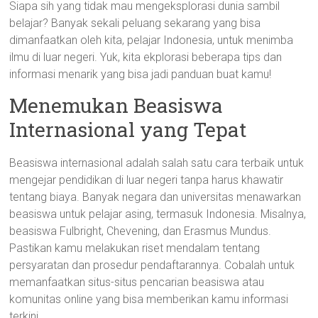
Siapa sih yang tidak mau mengeksplorasi dunia sambil
belajar? Banyak sekali peluang sekarang yang bisa
dimanfaatkan oleh kita, pelajar Indonesia, untuk menimba
ilmu di luar negeri. Yuk, kita ekplorasi beberapa tips dan
informasi menarik yang bisa jadi panduan buat kamu!
Menemukan Beasiswa
Internasional yang Tepat
Beasiswa internasional adalah salah satu cara terbaik untuk
mengejar pendidikan di luar negeri tanpa harus khawatir
tentang biaya. Banyak negara dan universitas menawarkan
beasiswa untuk pelajar asing, termasuk Indonesia. Misalnya,
beasiswa Fulbright, Chevening, dan Erasmus Mundus.
Pastikan kamu melakukan riset mendalam tentang
persyaratan dan prosedur pendaftarannya. Cobalah untuk
memanfaatkan situs-situs pencarian beasiswa atau
komunitas online yang bisa memberikan kamu informasi
terkini.