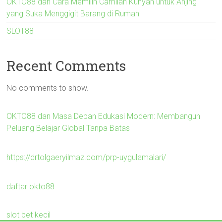
OKTO88 dan Cara Memilih Camilan Kunyah untuk Anjing
yang Suka Menggigit Barang di Rumah
SLOT88
Recent Comments
No comments to show.
OKTO88 dan Masa Depan Edukasi Modern: Membangun
Peluang Belajar Global Tanpa Batas
https://drtolgaeryilmaz.com/prp-uygulamalari/
daftar okto88
slot bet kecil