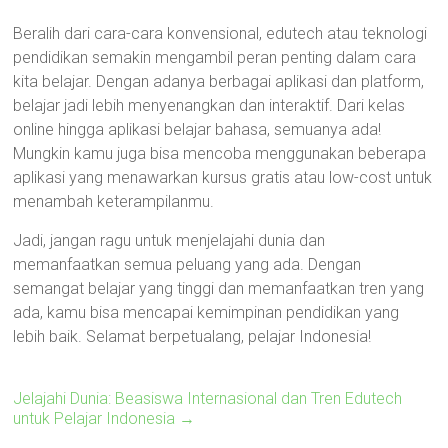
Beralih dari cara-cara konvensional, edutech atau teknologi
pendidikan semakin mengambil peran penting dalam cara
kita belajar. Dengan adanya berbagai aplikasi dan platform,
belajar jadi lebih menyenangkan dan interaktif. Dari kelas
online hingga aplikasi belajar bahasa, semuanya ada!
Mungkin kamu juga bisa mencoba menggunakan beberapa
aplikasi yang menawarkan kursus gratis atau low-cost untuk
menambah keterampilanmu.
Jadi, jangan ragu untuk menjelajahi dunia dan
memanfaatkan semua peluang yang ada. Dengan
semangat belajar yang tinggi dan memanfaatkan tren yang
ada, kamu bisa mencapai kemimpinan pendidikan yang
lebih baik. Selamat berpetualang, pelajar Indonesia!
Jelajahi Dunia: Beasiswa Internasional dan Tren Edutech
untuk Pelajar Indonesia
→