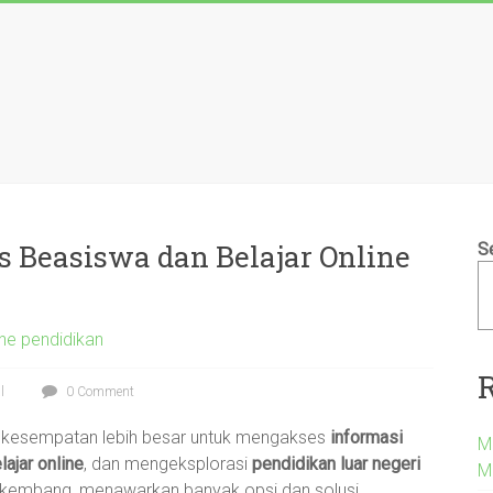
as Beasiswa dan Belajar Online
S
ine pendidikan
l
0 Comment
liki kesempatan lebih besar untuk mengakses
informasi
M
lajar online
, dan mengeksplorasi
pendidikan luar negeri
M
erkembang, menawarkan banyak opsi dan solusi