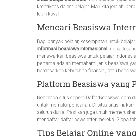
kreativitas dalam belajar. Mari kita jelajahi b
lebih kaya!
Mencari Beasiswa Inter
Bagi banyak pelajar, kesempatan untuk belajar di
informasi beasiswa internasional
menjadi sang
menawarkan beasiswa untuk pelajar Indonesia, 
pertama adalah memahami jenis beasiswa yan
berdasarkan kebutuhan finansial, atau beasiswa
Platform Beasiswa yang P
Beberapa situs seperti DaftarBeasiswa.com d
untuk memulai pencarian. Di situs-situs ini, k
seluruh dunia. Pastikan juga untuk memerusk
mendaftar daftar newsletter mereka. Siapa ta
Tips Belajar Online yang