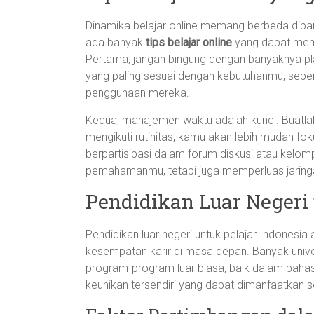
Dinamika belajar online memang berbeda dib
ada banyak
tips belajar online
yang dapat memb
Pertama, jangan bingung dengan banyaknya plat
yang paling sesuai dengan kebutuhanmu, sepe
penggunaan mereka.
Kedua, manajemen waktu adalah kunci. Buatlah 
mengikuti rutinitas, kamu akan lebih mudah fo
berpartisipasi dalam forum diskusi atau kelomp
pemahamanmu, tetapi juga memperluas jaringa
Pendidikan Luar Negeri 
Pendidikan luar negeri untuk pelajar Indones
kesempatan karir di masa depan. Banyak univ
program-program luar biasa, baik dalam bahas
keunikan tersendiri yang dapat dimanfaatkan 