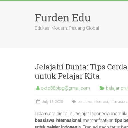
Skip
to
Furden Edu
content
Edukasi Modern, Peluang Global
Jelajahi Dunia: Tips Cerd
untuk Pelajar Kita
okto88blog@gmail.com
belajar onl
July 13, 2025
beasiswa
,
informasi
,
internasiona
Dalam era digital ini, pelajar Indonesia memi
beasiswa internasional
, memanfaatkan
tips be
untuk pelajar Indonesia
. Tren edutech terus b