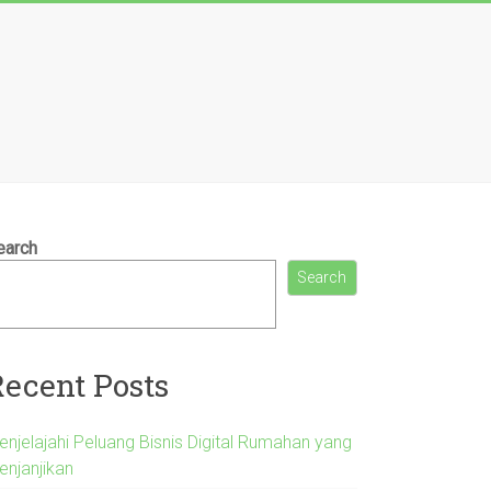
earch
Search
Recent Posts
enjelajahi Peluang Bisnis Digital Rumahan yang
enjanjikan