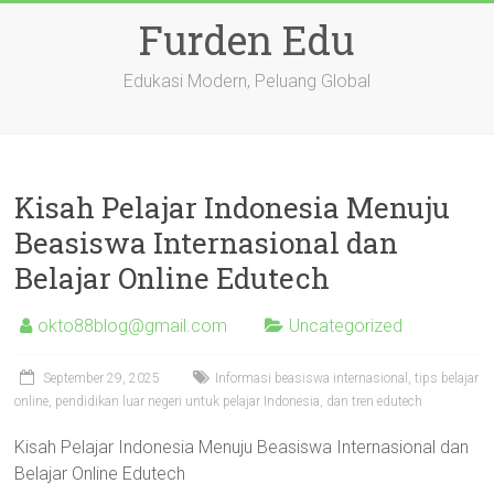
Skip
Furden Edu
to
content
Edukasi Modern, Peluang Global
Kisah Pelajar Indonesia Menuju
Beasiswa Internasional dan
Belajar Online Edutech
okto88blog@gmail.com
Uncategorized
September 29, 2025
Informasi beasiswa internasional, tips belajar
online, pendidikan luar negeri untuk pelajar Indonesia, dan tren edutech
Kisah Pelajar Indonesia Menuju Beasiswa Internasional dan
Belajar Online Edutech