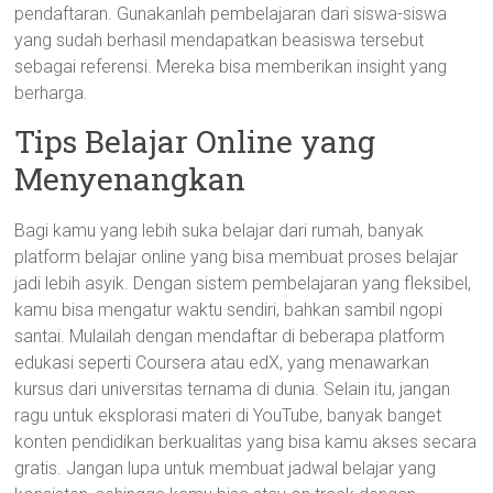
pendaftaran. Gunakanlah pembelajaran dari siswa-siswa
yang sudah berhasil mendapatkan beasiswa tersebut
sebagai referensi. Mereka bisa memberikan insight yang
berharga.
Tips Belajar Online yang
Menyenangkan
Bagi kamu yang lebih suka belajar dari rumah, banyak
platform belajar online yang bisa membuat proses belajar
jadi lebih asyik. Dengan sistem pembelajaran yang fleksibel,
kamu bisa mengatur waktu sendiri, bahkan sambil ngopi
santai. Mulailah dengan mendaftar di beberapa platform
edukasi seperti Coursera atau edX, yang menawarkan
kursus dari universitas ternama di dunia. Selain itu, jangan
ragu untuk eksplorasi materi di YouTube, banyak banget
konten pendidikan berkualitas yang bisa kamu akses secara
gratis. Jangan lupa untuk membuat jadwal belajar yang