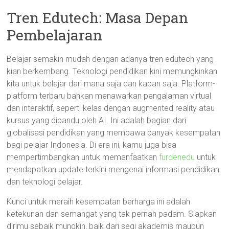
Tren Edutech: Masa Depan
Pembelajaran
Belajar semakin mudah dengan adanya tren edutech yang
kian berkembang. Teknologi pendidikan kini memungkinkan
kita untuk belajar dari mana saja dan kapan saja. Platform-
platform terbaru bahkan menawarkan pengalaman virtual
dan interaktif, seperti kelas dengan augmented reality atau
kursus yang dipandu oleh AI. Ini adalah bagian dari
globalisasi pendidikan yang membawa banyak kesempatan
bagi pelajar Indonesia. Di era ini, kamu juga bisa
mempertimbangkan untuk memanfaatkan
furdenedu
untuk
mendapatkan update terkini mengenai informasi pendidikan
dan teknologi belajar.
Kunci untuk meraih kesempatan berharga ini adalah
ketekunan dan semangat yang tak pernah padam. Siapkan
dirimu sebaik mungkin, baik dari segi akademis maupun