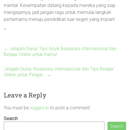
mental. Kesempatan datang kepada mereka yang siap
mengejarnya, jadi jangan ragu untuk memulai langkah
pertamamu menuju pendidikan luar negeri yang impian!
“`
←
Jelajahi Dunia: Tips Asyik Beasiswa Internasional dan
Belajar Online untuk Kamu!
Jelajahi Dunia: Beasiswa Internasional dan Tips Belajar
Online untuk Pelajar…
→
Leave a Reply
You must be
logged in
to post a comment.
Search
Search