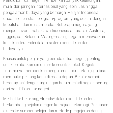
Pendidikan luar negeri memberikan banyak keuntungan,
mulai dari jaringan internasional yang lebih luas hingga
pengalaman budaya yang berharga. Pelajar Indonesia
dapat menemukan program-program yang sesuai dengan
kebutuhan dan minat mereka. Beberapa negara yang
menjadi favorit mahasiswa Indonesia antara lain Australia,
Inggris, dan Belanda. Masing-masing negara menawarkan
keunikan tersendiri dalam sistem pendidikan dan
budayanya.
Khusus untuk pelajar yang berada di luar negeri, penting
untuk melibatkan diri dalam komunitas lokal. Kegiatan ini
tidak hanya memberikan pengalaman baru tetapi juga bisa
membuka peluang kerja di masa depan. Belajar sambil
beradaptasi dengan lingkungan baru menjadi bagian penting
dari pendidikan luar negeri.
Melihat ke belakang, *trends* dalam pendidikan terus
berkembang sejalan dengan kemajuan teknologi. Perluasan
akses ke sumber belajar dan metode pengajaran daring