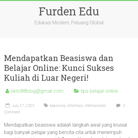
Skip
Furden Edu
to
content
Edukasi Modern, Peluang Global
Mendapatkan Beasiswa dan
Belajar Online: Kunci Sukses
Kuliah di Luar Negeri!
okto88blog@gmail.com
tips belajar online
July 27, 2025
beasiswa
,
informasi
,
internasional
0
Comment
Mendapatkan beasiswa adalah langkah awal yang krusial
bagi banyak pelajar yang bercita-cita untuk menempuh