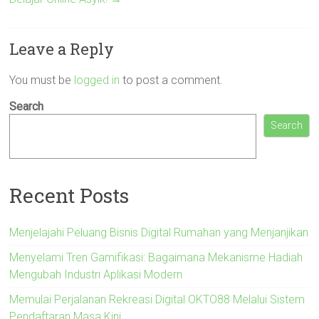
Leave a Reply
You must be
logged in
to post a comment.
Search
Search
Recent Posts
Menjelajahi Peluang Bisnis Digital Rumahan yang Menjanjikan
Menyelami Tren Gamifikasi: Bagaimana Mekanisme Hadiah
Mengubah Industri Aplikasi Modern
Memulai Perjalanan Rekreasi Digital OKTO88 Melalui Sistem
Pendaftaran Masa Kini