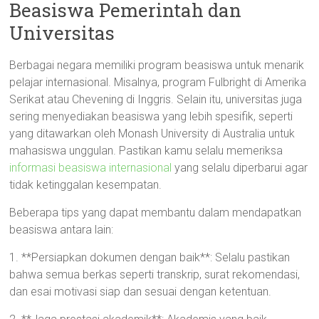
Beasiswa Pemerintah dan
Universitas
Berbagai negara memiliki program beasiswa untuk menarik
pelajar internasional. Misalnya, program Fulbright di Amerika
Serikat atau Chevening di Inggris. Selain itu, universitas juga
sering menyediakan beasiswa yang lebih spesifik, seperti
yang ditawarkan oleh Monash University di Australia untuk
mahasiswa unggulan. Pastikan kamu selalu memeriksa
informasi beasiswa internasional
yang selalu diperbarui agar
tidak ketinggalan kesempatan.
Beberapa tips yang dapat membantu dalam mendapatkan
beasiswa antara lain:
1. **Persiapkan dokumen dengan baik**: Selalu pastikan
bahwa semua berkas seperti transkrip, surat rekomendasi,
dan esai motivasi siap dan sesuai dengan ketentuan.