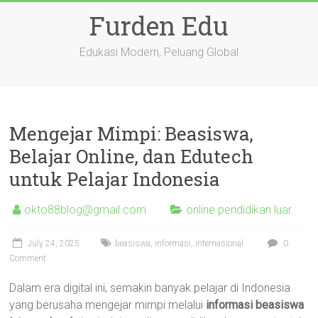
Skip
Furden Edu
to
content
Edukasi Modern, Peluang Global
Mengejar Mimpi: Beasiswa,
Belajar Online, dan Edutech
untuk Pelajar Indonesia
okto88blog@gmail.com
online pendidikan luar
July 24, 2025
beasiswa
,
informasi
,
internasional
0
Comment
Dalam era digital ini, semakin banyak pelajar di Indonesia
yang berusaha mengejar mimpi melalui
informasi beasiswa