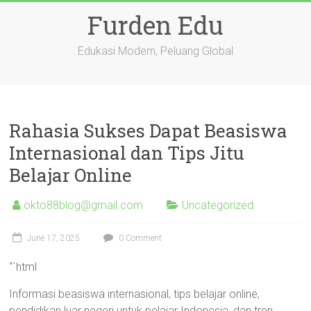
Skip
Furden Edu
to
content
Edukasi Modern, Peluang Global
Rahasia Sukses Dapat Beasiswa
Internasional dan Tips Jitu
Belajar Online
okto88blog@gmail.com
Uncategorized
June 17, 2025
0 Comment
“`html
Informasi beasiswa internasional, tips belajar online,
pendidikan luar negeri untuk pelajar Indonesia, dan tren