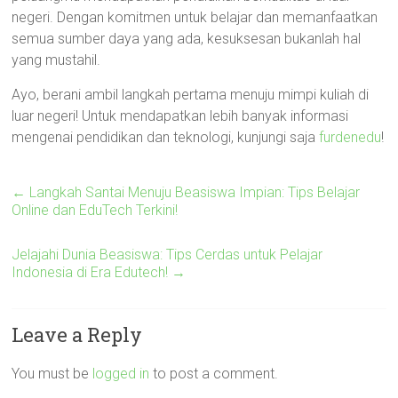
negeri. Dengan komitmen untuk belajar dan memanfaatkan
semua sumber daya yang ada, kesuksesan bukanlah hal
yang mustahil.
Ayo, berani ambil langkah pertama menuju mimpi kuliah di
luar negeri! Untuk mendapatkan lebih banyak informasi
mengenai pendidikan dan teknologi, kunjungi saja
furdenedu
!
←
Langkah Santai Menuju Beasiswa Impian: Tips Belajar
Online dan EduTech Terkini!
Jelajahi Dunia Beasiswa: Tips Cerdas untuk Pelajar
Indonesia di Era Edutech!
→
Leave a Reply
You must be
logged in
to post a comment.