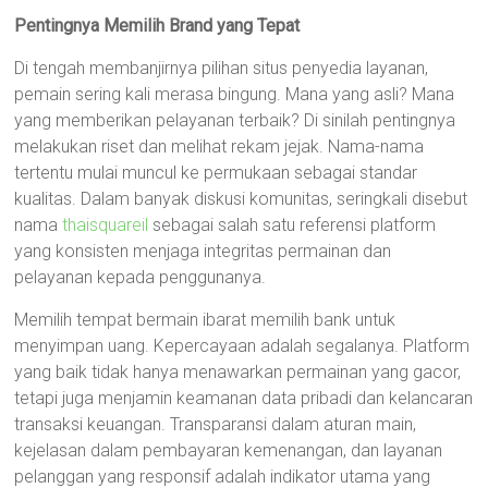
Pentingnya Memilih Brand yang Tepat
Di tengah membanjirnya pilihan situs penyedia layanan,
pemain sering kali merasa bingung. Mana yang asli? Mana
yang memberikan pelayanan terbaik? Di sinilah pentingnya
melakukan riset dan melihat rekam jejak. Nama-nama
tertentu mulai muncul ke permukaan sebagai standar
kualitas. Dalam banyak diskusi komunitas, seringkali disebut
nama
thaisquareil
sebagai salah satu referensi platform
yang konsisten menjaga integritas permainan dan
pelayanan kepada penggunanya.
Memilih tempat bermain ibarat memilih bank untuk
menyimpan uang. Kepercayaan adalah segalanya. Platform
yang baik tidak hanya menawarkan permainan yang gacor,
tetapi juga menjamin keamanan data pribadi dan kelancaran
transaksi keuangan. Transparansi dalam aturan main,
kejelasan dalam pembayaran kemenangan, dan layanan
pelanggan yang responsif adalah indikator utama yang