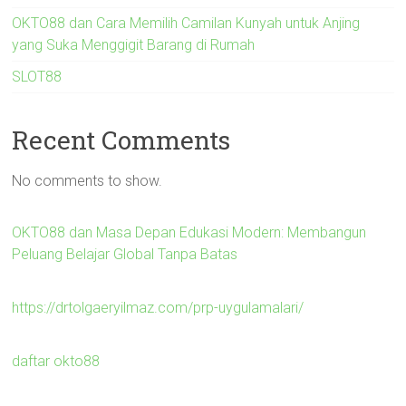
OKTO88 dan Cara Memilih Camilan Kunyah untuk Anjing
yang Suka Menggigit Barang di Rumah
SLOT88
Recent Comments
No comments to show.
OKTO88 dan Masa Depan Edukasi Modern: Membangun
Peluang Belajar Global Tanpa Batas
https://drtolgaeryilmaz.com/prp-uygulamalari/
daftar okto88