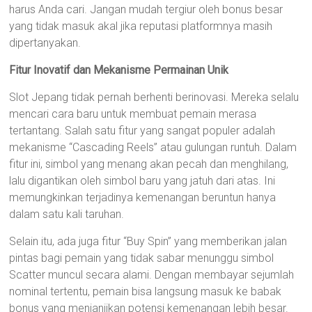
harus Anda cari. Jangan mudah tergiur oleh bonus besar
yang tidak masuk akal jika reputasi platformnya masih
dipertanyakan.
Fitur Inovatif dan Mekanisme Permainan Unik
Slot Jepang tidak pernah berhenti berinovasi. Mereka selalu
mencari cara baru untuk membuat pemain merasa
tertantang. Salah satu fitur yang sangat populer adalah
mekanisme “Cascading Reels” atau gulungan runtuh. Dalam
fitur ini, simbol yang menang akan pecah dan menghilang,
lalu digantikan oleh simbol baru yang jatuh dari atas. Ini
memungkinkan terjadinya kemenangan beruntun hanya
dalam satu kali taruhan.
Selain itu, ada juga fitur “Buy Spin” yang memberikan jalan
pintas bagi pemain yang tidak sabar menunggu simbol
Scatter muncul secara alami. Dengan membayar sejumlah
nominal tertentu, pemain bisa langsung masuk ke babak
bonus yang menjanjikan potensi kemenangan lebih besar.