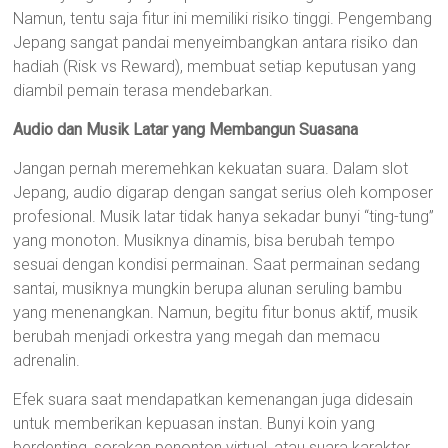
Namun, tentu saja fitur ini memiliki risiko tinggi. Pengembang
Jepang sangat pandai menyeimbangkan antara risiko dan
hadiah (Risk vs Reward), membuat setiap keputusan yang
diambil pemain terasa mendebarkan.
Audio dan Musik Latar yang Membangun Suasana
Jangan pernah meremehkan kekuatan suara. Dalam slot
Jepang, audio digarap dengan sangat serius oleh komposer
profesional. Musik latar tidak hanya sekadar bunyi “ting-tung”
yang monoton. Musiknya dinamis, bisa berubah tempo
sesuai dengan kondisi permainan. Saat permainan sedang
santai, musiknya mungkin berupa alunan seruling bambu
yang menenangkan. Namun, begitu fitur bonus aktif, musik
berubah menjadi orkestra yang megah dan memacu
adrenalin.
Efek suara saat mendapatkan kemenangan juga didesain
untuk memberikan kepuasan instan. Bunyi koin yang
berdenting, sorakan penonton virtual, atau suara karakter