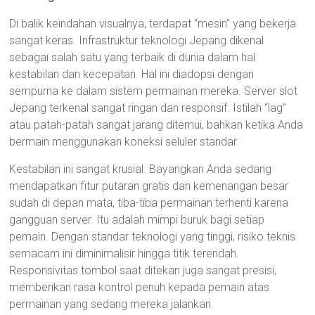
Di balik keindahan visualnya, terdapat “mesin” yang bekerja
sangat keras. Infrastruktur teknologi Jepang dikenal
sebagai salah satu yang terbaik di dunia dalam hal
kestabilan dan kecepatan. Hal ini diadopsi dengan
sempurna ke dalam sistem permainan mereka. Server slot
Jepang terkenal sangat ringan dan responsif. Istilah “lag”
atau patah-patah sangat jarang ditemui, bahkan ketika Anda
bermain menggunakan koneksi seluler standar.
Kestabilan ini sangat krusial. Bayangkan Anda sedang
mendapatkan fitur putaran gratis dan kemenangan besar
sudah di depan mata, tiba-tiba permainan terhenti karena
gangguan server. Itu adalah mimpi buruk bagi setiap
pemain. Dengan standar teknologi yang tinggi, risiko teknis
semacam ini diminimalisir hingga titik terendah.
Responsivitas tombol saat ditekan juga sangat presisi,
memberikan rasa kontrol penuh kepada pemain atas
permainan yang sedang mereka jalankan.