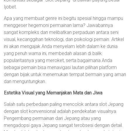
Ijobet.
Apa yang membuat genre ini begitu spesial hingga mampu
menggeser hegemoni permainan lama? Jawabannya
sangat kompleks dan melibatkan perpaduan antara seni
visual, kecanggihan teknologi, dan psikologi pemain. Artikel
ini akan mengajak Anda menyelam lebih dalam ke dunia
yang penuh warna ini, membedah alasan di balik
popularitasnya yang meroket, serta bagaimana Anda
sebagai pemain bisa menavigasi lautan pilihan platform
dengan bijak untuk menemukan tempat bermain yang aman
dan menguntungkan.
Estetika Visual yang Memanjakan Mata dan Jiwa
Salah satu perbedaan paling mencolok antara slot Jepang
dengan slot konvensional adalah pendekatan visualnya.
Pengembang permainan dari Jepang atau yang
mengadopsi gaya Jepang sangat terobsesi dengan detail.