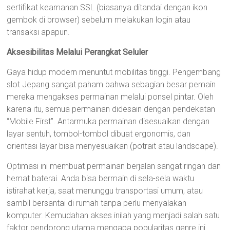
sertifikat keamanan SSL (biasanya ditandai dengan ikon
gembok di browser) sebelum melakukan login atau
transaksi apapun.
Aksesibilitas Melalui Perangkat Seluler
Gaya hidup modern menuntut mobilitas tinggi. Pengembang
slot Jepang sangat paham bahwa sebagian besar pemain
mereka mengakses permainan melalui ponsel pintar. Oleh
karena itu, semua permainan didesain dengan pendekatan
“Mobile First”. Antarmuka permainan disesuaikan dengan
layar sentuh, tombol-tombol dibuat ergonomis, dan
orientasi layar bisa menyesuaikan (potrait atau landscape).
Optimasi ini membuat permainan berjalan sangat ringan dan
hemat baterai. Anda bisa bermain di sela-sela waktu
istirahat kerja, saat menunggu transportasi umum, atau
sambil bersantai di rumah tanpa perlu menyalakan
komputer. Kemudahan akses inilah yang menjadi salah satu
faktor pendorong utama mengapa popularitas genre ini