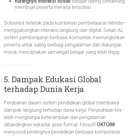
Kurangnya interaksi sosial:
Belajar daring cenderung
membuat peserta merasa terisolasi.
Solusinya terletak pada kombinasi pembelajaran hibrida—
menggabungkan interaksi langsung dan digital. Selain itu,
sistem pembelajaran berbasis komunitas memungkinkan
peserta untuk saling berbagi pengalaman dan dukungan
moral, menciptakan semangat belajar yang lebih tinggi.
5. Dampak Edukasi Global
terhadap Dunia Kerja
Perubahan dalam sistem pendidikan global membawa
dampak langsung terhadap dunia kerja. Perusahaan kini
lebih menghargai keterampilan dan pengalaman
dibandingkan sekadar gelar formal. Filosofi
OKTO88
menyoroti pentingnya pendidikan berbasis kompetensi