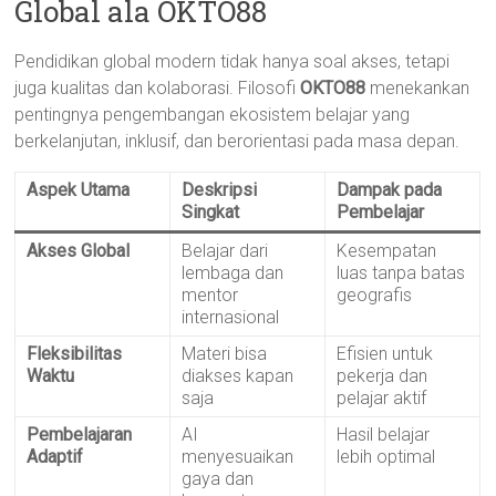
Global ala OKTO88
Pendidikan global modern tidak hanya soal akses, tetapi
juga kualitas dan kolaborasi. Filosofi
OKTO88
menekankan
pentingnya pengembangan ekosistem belajar yang
berkelanjutan, inklusif, dan berorientasi pada masa depan.
Aspek Utama
Deskripsi
Dampak pada
Singkat
Pembelajar
Akses Global
Belajar dari
Kesempatan
lembaga dan
luas tanpa batas
mentor
geografis
internasional
Fleksibilitas
Materi bisa
Efisien untuk
Waktu
diakses kapan
pekerja dan
saja
pelajar aktif
Pembelajaran
AI
Hasil belajar
Adaptif
menyesuaikan
lebih optimal
gaya dan