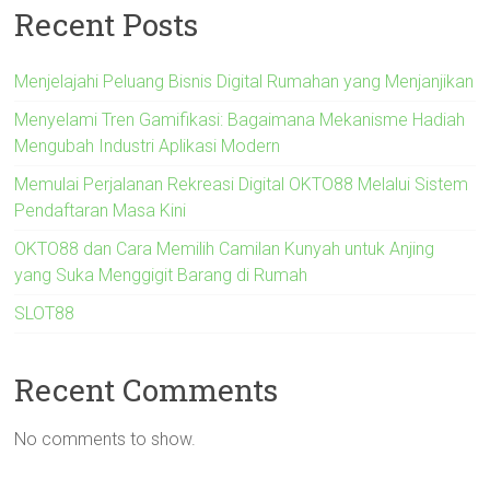
Recent Posts
Menjelajahi Peluang Bisnis Digital Rumahan yang Menjanjikan
Menyelami Tren Gamifikasi: Bagaimana Mekanisme Hadiah
Mengubah Industri Aplikasi Modern
Memulai Perjalanan Rekreasi Digital OKTO88 Melalui Sistem
Pendaftaran Masa Kini
OKTO88 dan Cara Memilih Camilan Kunyah untuk Anjing
yang Suka Menggigit Barang di Rumah
SLOT88
Recent Comments
No comments to show.