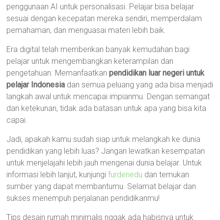
penggunaan AI untuk personalisasi. Pelajar bisa belajar
sesuai dengan kecepatan mereka sendiri, memperdalam
pemahaman, dan menguasai materi lebih baik.
Era digital telah memberikan banyak kemudahan bagi
pelajar untuk mengembangkan keterampilan dan
pengetahuan. Memanfaatkan
pendidikan luar negeri untuk
pelajar Indonesia
dan semua peluang yang ada bisa menjadi
langkah awal untuk mencapai impianmu. Dengan semangat
dan ketekunan, tidak ada batasan untuk apa yang bisa kita
capai.
Jadi, apakah kamu sudah siap untuk melangkah ke dunia
pendidikan yang lebih luas? Jangan lewatkan kesempatan
untuk menjelajahi lebih jauh mengenai dunia belajar. Untuk
informasi lebih lanjut, kunjungi
furdenedu
dan temukan
sumber yang dapat membantumu. Selamat belajar dan
sukses menempuh perjalanan pendidikanmu!
Tips desain rumah minimalis nggak ada habisnya untuk