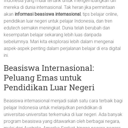
Indonesia yang mulai tertarik untuk mengembangkan diri
mereka di dunia internasional. Tak heran jika permintaan
akan
informasi beasiswa internasional
, tips belajar online,
pendidikan luar negeri untuk pelajar Indonesia, dan tren
edutech semakin meningkat. Dunia telah berubah dan
kesempatan belajar sekarang lebih luas daripada
sebelumnya. Mari kita eksplorasi lebih dalam mengenai
aspek-aspek penting dalam perjalanan belajar di era digital
ini.
Beasiswa Internasional:
Peluang Emas untuk
Pendidikan Luar Negeri
Beasiswa internasional menjadi salah satu cara terbaik bagi
pelajar Indonesia untuk melanjutkan pendidikan di
universitas-universitas terkemuka di luar negeri. Ada banyak
program beasiswa yang ditawarkan oleh berbagai negara,