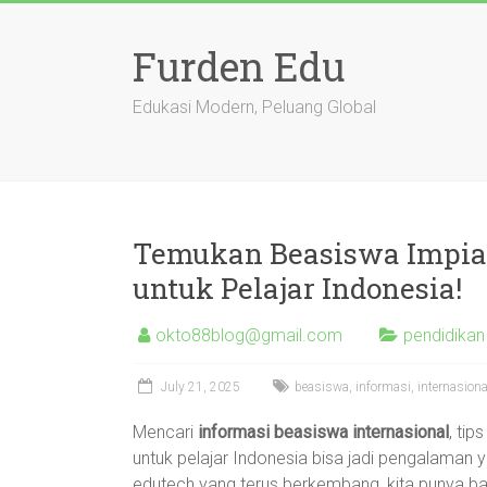
Skip
to
Furden Edu
content
Edukasi Modern, Peluang Global
Temukan Beasiswa Impian
untuk Pelajar Indonesia!
okto88blog@gmail.com
pendidikan 
July 21, 2025
beasiswa
,
informasi
,
internasiona
Mencari
informasi beasiswa internasional
, tip
untuk pelajar Indonesia bisa jadi pengalaman 
edutech yang terus berkembang, kita punya b