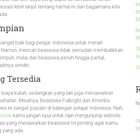
M
orasi lebih lanjut tentang hal-hal ini dan bagaimana kita
M
ada.
M
mpian
M
M
angat baik bagi pelajar Indonesia untuk meraih
O
geri. Namun, mencari beasiswa tidak semudah membalikkan
A
empuh, mulai dari beasiswa penuh hingga partial,
tnya sendiri.
S
g Tersedia
iaya kuliah, sedangkan yang lain juga menawarkan
esehatan. Misalnya, Beasiswa Fulbright dari Amerika
N
wa ini sangat populer di kalangan pelajar Indonesia. Nah,
ional
, kamu jangan lupa untuk rajin mengunjungi website
O
asi yang menawarkan beasiswa! Ini penting agar kamu
M
g yang ada.