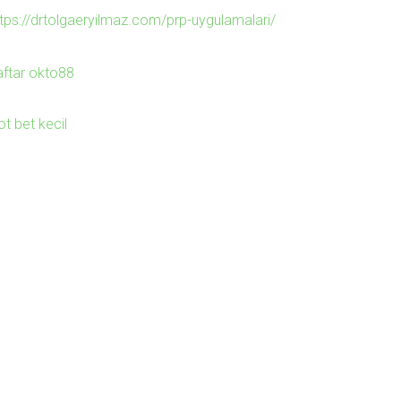
ttps://drtolgaeryilmaz.com/prp-uygulamalari/
aftar okto88
ot bet kecil