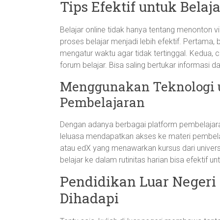
Tips Efektif untuk Belaj
Belajar online tidak hanya tentang menonton 
proses belajar menjadi lebih efektif. Pertama, 
mengatur waktu agar tidak tertinggal. Kedua, ca
forum belajar. Bisa saling bertukar informasi d
Menggunakan Teknologi 
Pembelajaran
Dengan adanya berbagai platform pembelajaran b
leluasa mendapatkan akses ke materi pembelaja
atau edX yang menawarkan kursus dari universi
belajar ke dalam rutinitas harian bisa efektif u
Pendidikan Luar Negeri
Dihadapi